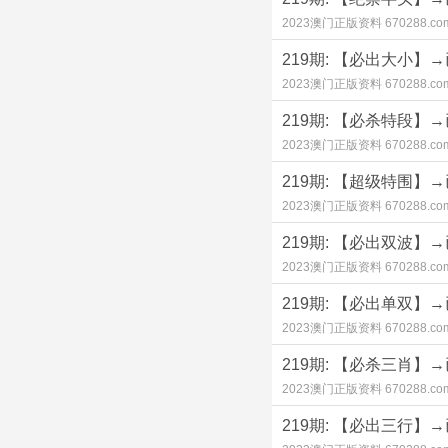
2023澳门正版资料 670288.co
219期: 【必出大小】
2023澳门正版资料 670288.co
219期: 【必杀特段】
2023澳门正版资料 670288.co
219期: 【超级特围】
2023澳门正版资料 670288.co
219期: 【必出双波】
2023澳门正版资料 670288.co
219期: 【必出单双】
2023澳门正版资料 670288.co
219期: 【必杀三肖】
2023澳门正版资料 670288.co
219期: 【必出三行】