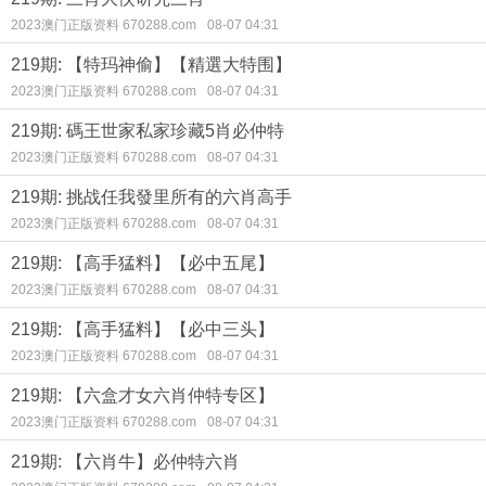
2023澳门正版资料 670288.com
08-07 04:31
219期: 【特玛神偷】【精選大特围】
2023澳门正版资料 670288.com
08-07 04:31
219期: 碼王世家私家珍藏5肖必仲特
2023澳门正版资料 670288.com
08-07 04:31
219期: 挑战任我發里所有的六肖高手
2023澳门正版资料 670288.com
08-07 04:31
219期: 【高手猛料】【必中五尾】
2023澳门正版资料 670288.com
08-07 04:31
219期: 【高手猛料】【必中三头】
2023澳门正版资料 670288.com
08-07 04:31
219期: 【六盒才女六肖仲特专区】
2023澳门正版资料 670288.com
08-07 04:31
219期: 【六肖牛】必仲特六肖