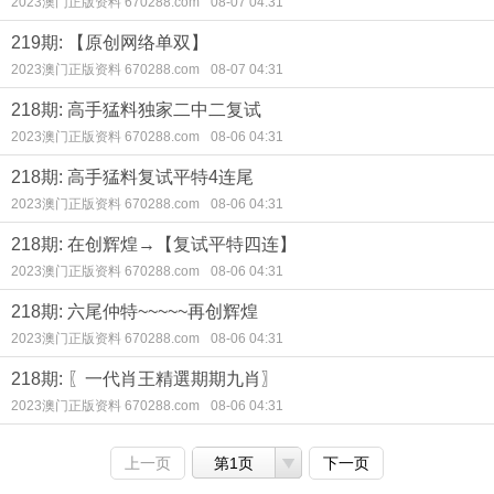
2023澳门正版资料 670288.com
08-07 04:31
219期: 【原创网络单双】
2023澳门正版资料 670288.com
08-07 04:31
218期: 高手猛料独家二中二复试
2023澳门正版资料 670288.com
08-06 04:31
218期: 高手猛料复试平特4连尾
2023澳门正版资料 670288.com
08-06 04:31
218期: 在创辉煌→【复试平特四连】
2023澳门正版资料 670288.com
08-06 04:31
218期: 六尾仲特~~~~~再创辉煌
2023澳门正版资料 670288.com
08-06 04:31
218期: 〖一代肖王精選期期九肖〗
2023澳门正版资料 670288.com
08-06 04:31
上一页
第1页
下一页