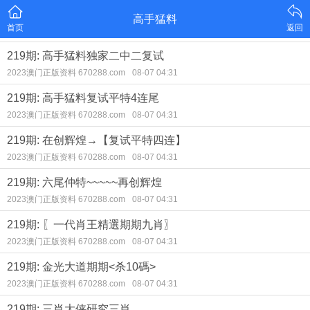
高手猛料
首页
返回
219期: 高手猛料独家二中二复试
2023澳门正版资料 670288.com
08-07 04:31
219期: 高手猛料复试平特4连尾
2023澳门正版资料 670288.com
08-07 04:31
219期: 在创辉煌→【复试平特四连】
2023澳门正版资料 670288.com
08-07 04:31
219期: 六尾仲特~~~~~再创辉煌
2023澳门正版资料 670288.com
08-07 04:31
219期: 〖一代肖王精選期期九肖〗
2023澳门正版资料 670288.com
08-07 04:31
219期: 金光大道期期<杀10碼>
2023澳门正版资料 670288.com
08-07 04:31
219期: 三肖大侠研究三肖