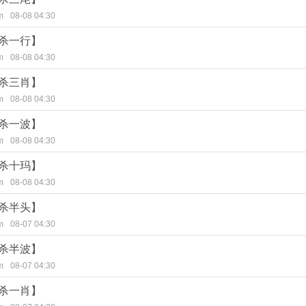
m
08-08 04:30
绝杀一行】
m
08-08 04:30
绝杀三肖】
m
08-08 04:30
绝杀一波】
m
08-08 04:30
绝杀十玛】
m
08-08 04:30
绝杀半头】
m
08-07 04:30
绝杀半波】
m
08-07 04:30
绝杀一肖】