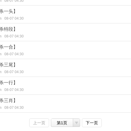
m
08-07 04:30
绝杀一头】
m
08-07 04:30
绝杀特段】
m
08-07 04:30
绝杀一合】
m
08-07 04:30
绝杀三尾】
m
08-07 04:30
绝杀一行】
m
08-07 04:30
绝杀三肖】
m
08-07 04:30
上一页
第1页
下一页