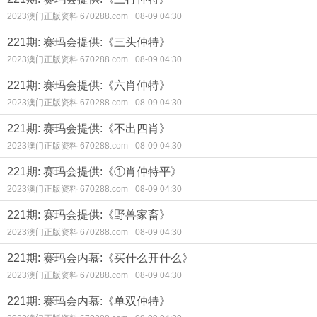
2023澳门正版资料 670288.com
08-09 04:30
221期: 赛玛会提供:《三头仲特》
2023澳门正版资料 670288.com
08-09 04:30
221期: 赛玛会提供:《六肖仲特》
2023澳门正版资料 670288.com
08-09 04:30
221期: 赛玛会提供:《不出四肖》
2023澳门正版资料 670288.com
08-09 04:30
221期: 赛玛会提供:《①肖仲特平》
2023澳门正版资料 670288.com
08-09 04:30
221期: 赛玛会提供:《野兽家畜》
2023澳门正版资料 670288.com
08-09 04:30
221期: 赛玛会内慕:《买什么开什么》
2023澳门正版资料 670288.com
08-09 04:30
221期: 赛玛会内慕:《单双仲特》