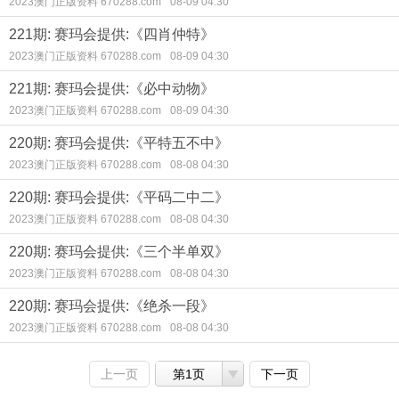
2023澳门正版资料 670288.com
08-09 04:30
221期: 赛玛会提供:《四肖仲特》
2023澳门正版资料 670288.com
08-09 04:30
221期: 赛玛会提供:《必中动物》
2023澳门正版资料 670288.com
08-09 04:30
220期: 赛玛会提供:《平特五不中》
2023澳门正版资料 670288.com
08-08 04:30
220期: 赛玛会提供:《平码二中二》
2023澳门正版资料 670288.com
08-08 04:30
220期: 赛玛会提供:《三个半单双》
2023澳门正版资料 670288.com
08-08 04:30
220期: 赛玛会提供:《绝杀一段》
2023澳门正版资料 670288.com
08-08 04:30
上一页
第1页
下一页