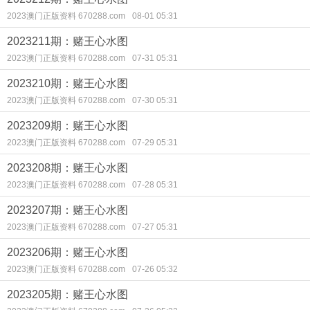
2023澳门正版资料 670288.com
08-01 05:31
2023211期：赌王心水图
2023澳门正版资料 670288.com
07-31 05:31
2023210期：赌王心水图
2023澳门正版资料 670288.com
07-30 05:31
2023209期：赌王心水图
2023澳门正版资料 670288.com
07-29 05:31
2023208期：赌王心水图
2023澳门正版资料 670288.com
07-28 05:31
2023207期：赌王心水图
2023澳门正版资料 670288.com
07-27 05:31
2023206期：赌王心水图
2023澳门正版资料 670288.com
07-26 05:32
2023205期：赌王心水图