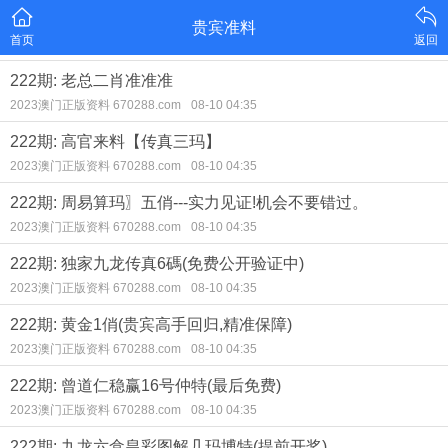
贵宾准料
首页
返回
222期: 老总二肖准准准
2023澳门正版资料 670288.com
08-10 04:35
222期: 高官来料【传真三玛】
2023澳门正版资料 670288.com
08-10 04:35
222期: 周易算玛〗五俏---实力见证!机会不要错过。
2023澳门正版资料 670288.com
08-10 04:35
222期: 独家九龙传真6碼(免费公开验证中)
2023澳门正版资料 670288.com
08-10 04:35
222期: 黄金1俏(贵宾高手回归,精准保障)
2023澳门正版资料 670288.com
08-10 04:35
222期: 曾道仁稳赢16号仲特(最后免费)
2023澳门正版资料 670288.com
08-10 04:35
222期: 九龙六盒皇彩图解几玛博特(提前开奖)