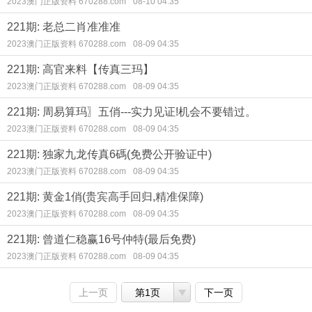
2023澳门正版资料 670288.com
08-10 04:35
221期: 老总二肖准准准
2023澳门正版资料 670288.com
08-09 04:35
221期: 高官来料【传真三玛】
2023澳门正版资料 670288.com
08-09 04:35
221期: 周易算玛〗五俏---实力见证!机会不要错过。
2023澳门正版资料 670288.com
08-09 04:35
221期: 独家九龙传真6碼(免费公开验证中)
2023澳门正版资料 670288.com
08-09 04:35
221期: 黄金1俏(贵宾高手回归,精准保障)
2023澳门正版资料 670288.com
08-09 04:35
221期: 曾道仁稳赢16号仲特(最后免费)
2023澳门正版资料 670288.com
08-09 04:35
上一页
第1页
下一页