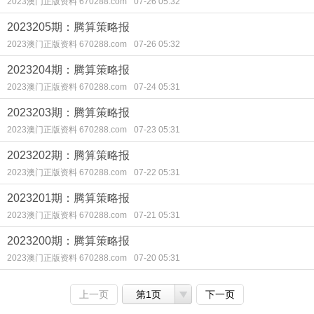
2023澳门正版资料 670288.com
07-26 05:32
2023205期：腾算策略报
2023澳门正版资料 670288.com
07-26 05:32
2023204期：腾算策略报
2023澳门正版资料 670288.com
07-24 05:31
2023203期：腾算策略报
2023澳门正版资料 670288.com
07-23 05:31
2023202期：腾算策略报
2023澳门正版资料 670288.com
07-22 05:31
2023201期：腾算策略报
2023澳门正版资料 670288.com
07-21 05:31
2023200期：腾算策略报
2023澳门正版资料 670288.com
07-20 05:31
上一页
第1页
下一页