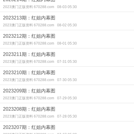
2023澳门正版资料 670288.com
08-03 05:30
2023213期：红姐内幕图
2023澳门正版资料 670288.com
08-02 05:30
2023212期：红姐内幕图
2023澳门正版资料 670288.com
08-01 05:30
2023211期：红姐内幕图
2023澳门正版资料 670288.com
07-31 05:30
2023210期：红姐内幕图
2023澳门正版资料 670288.com
07-30 05:30
2023209期：红姐内幕图
2023澳门正版资料 670288.com
07-29 05:30
2023208期：红姐内幕图
2023澳门正版资料 670288.com
07-28 05:30
2023207期：红姐内幕图