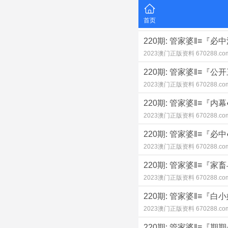
首页
220期: 管家婆‖≡『必
2023澳门正版资料 670288.co
220期: 管家婆‖≡『公
2023澳门正版资料 670288.co
220期: 管家婆‖≡『内幕
2023澳门正版资料 670288.co
220期: 管家婆‖≡『必中
2023澳门正版资料 670288.co
220期: 管家婆‖≡『家
2023澳门正版资料 670288.co
220期: 管家婆‖≡『白
2023澳门正版资料 670288.co
220期: 管家婆‖≡『期