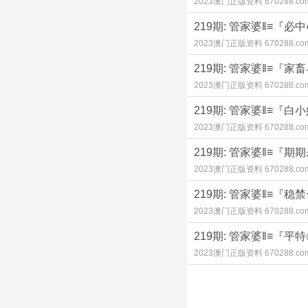
2023澳门正版资料 670288.co
219期: 管家婆‖≡『必中
2023澳门正版资料 670288.co
219期: 管家婆‖≡『家
2023澳门正版资料 670288.co
219期: 管家婆‖≡『白
2023澳门正版资料 670288.co
219期: 管家婆‖≡『期
2023澳门正版资料 670288.co
219期: 管家婆‖≡『稳
2023澳门正版资料 670288.co
219期: 管家婆‖≡『平
2023澳门正版资料 670288.co