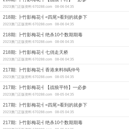
2023澳门正版资料 670288.com
08-06 04:35
218期: ┣竹影梅花┫<四尾>看到的就参下
2023澳门正版资料 670288.com
08-06 04:35
218期: ┣竹影梅花┫绝杀10个数期期毒
2023澳门正版资料 670288.com
08-06 04:35
218期: ┣竹影梅花┫七俏走天桥
2023澳门正版资料 670288.com
08-06 04:35
217期: ┣竹影梅花┫香港来料8碼仲号
2023澳门正版资料 670288.com
08-05 04:35
217期: ┣竹影梅花┫【战狼平特】━必参
2023澳门正版资料 670288.com
08-05 04:35
217期: ┣竹影梅花┫<四尾>看到的就参下
2023澳门正版资料 670288.com
08-05 04:35
217期: ┣竹影梅花┫绝杀10个数期期毒