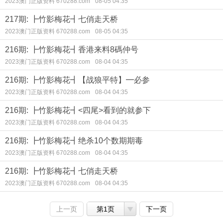
2023澳门正版资料 670288.com
08-05 04:35
217期: ┣竹影梅花┫七俏走天桥
2023澳门正版资料 670288.com
08-05 04:35
216期: ┣竹影梅花┫香港来料8碼仲号
2023澳门正版资料 670288.com
08-04 04:35
216期: ┣竹影梅花┫【战狼平特】━必参
2023澳门正版资料 670288.com
08-04 04:35
216期: ┣竹影梅花┫<四尾>看到的就参下
2023澳门正版资料 670288.com
08-04 04:35
216期: ┣竹影梅花┫绝杀10个数期期毒
2023澳门正版资料 670288.com
08-04 04:35
216期: ┣竹影梅花┫七俏走天桥
2023澳门正版资料 670288.com
08-04 04:35
上一页
第1页
下一页