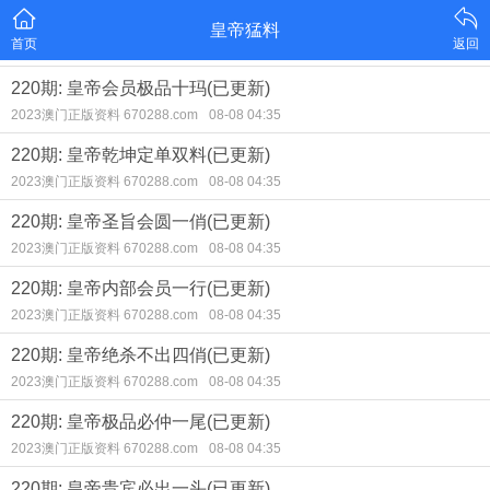
皇帝猛料
首页
返回
220期: 皇帝会员极品十玛(已更新)
2023澳门正版资料 670288.com
08-08 04:35
220期: 皇帝乾坤定单双料(已更新)
2023澳门正版资料 670288.com
08-08 04:35
220期: 皇帝圣旨会圆一俏(已更新)
2023澳门正版资料 670288.com
08-08 04:35
220期: 皇帝内部会员一行(已更新)
2023澳门正版资料 670288.com
08-08 04:35
220期: 皇帝绝杀不出四俏(已更新)
2023澳门正版资料 670288.com
08-08 04:35
220期: 皇帝极品必仲一尾(已更新)
2023澳门正版资料 670288.com
08-08 04:35
220期: 皇帝贵宾必出一头(已更新)