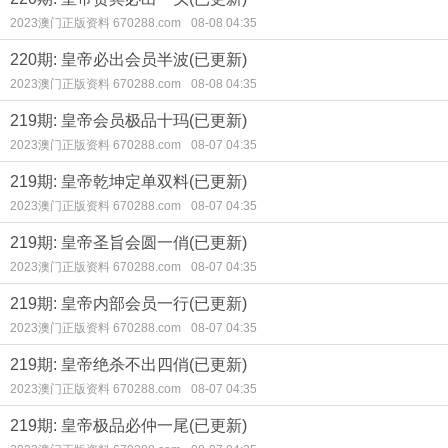
2023澳门正版资料 670288.com
08-08 04:35
220期: 皇帝必出会员半波(已更新)
2023澳门正版资料 670288.com
08-08 04:35
219期: 皇帝会员极品十玛(已更新)
2023澳门正版资料 670288.com
08-07 04:35
219期: 皇帝乾坤定单双料(已更新)
2023澳门正版资料 670288.com
08-07 04:35
219期: 皇帝圣旨会圆一俏(已更新)
2023澳门正版资料 670288.com
08-07 04:35
219期: 皇帝内部会员一行(已更新)
2023澳门正版资料 670288.com
08-07 04:35
219期: 皇帝绝杀不出四俏(已更新)
2023澳门正版资料 670288.com
08-07 04:35
219期: 皇帝极品必仲一尾(已更新)