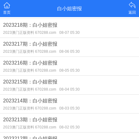
白小姐密报
首页
返回
2023218期：白小姐密报
2023澳门正版资料 670288.com
08-07 05:30
2023217期：白小姐密报
2023澳门正版资料 670288.com
08-06 05:30
2023216期：白小姐密报
2023澳门正版资料 670288.com
08-05 05:30
2023215期：白小姐密报
2023澳门正版资料 670288.com
08-04 05:30
2023214期：白小姐密报
2023澳门正版资料 670288.com
08-03 05:30
2023213期：白小姐密报
2023澳门正版资料 670288.com
08-02 05:30
2023212期：白小姐密报