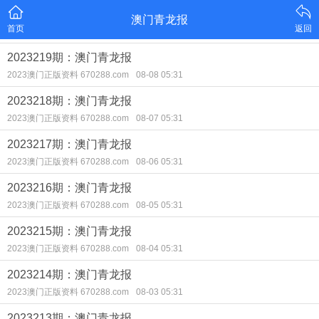
澳门青龙报
首页
返回
2023219期：澳门青龙报
2023澳门正版资料 670288.com
08-08 05:31
2023218期：澳门青龙报
2023澳门正版资料 670288.com
08-07 05:31
2023217期：澳门青龙报
2023澳门正版资料 670288.com
08-06 05:31
2023216期：澳门青龙报
2023澳门正版资料 670288.com
08-05 05:31
2023215期：澳门青龙报
2023澳门正版资料 670288.com
08-04 05:31
2023214期：澳门青龙报
2023澳门正版资料 670288.com
08-03 05:31
2023213期：澳门青龙报