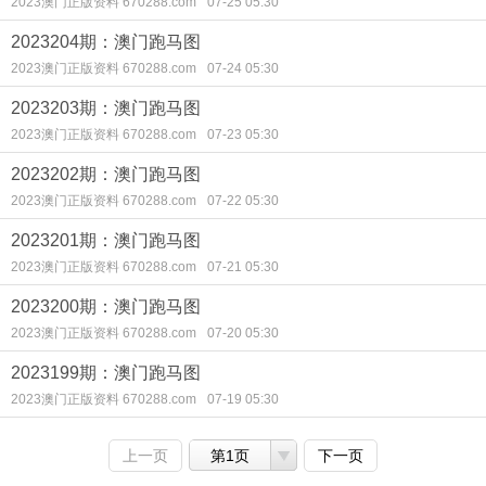
2023澳门正版资料 670288.com
07-25 05:30
2023204期：澳门跑马图
2023澳门正版资料 670288.com
07-24 05:30
2023203期：澳门跑马图
2023澳门正版资料 670288.com
07-23 05:30
2023202期：澳门跑马图
2023澳门正版资料 670288.com
07-22 05:30
2023201期：澳门跑马图
2023澳门正版资料 670288.com
07-21 05:30
2023200期：澳门跑马图
2023澳门正版资料 670288.com
07-20 05:30
2023199期：澳门跑马图
2023澳门正版资料 670288.com
07-19 05:30
上一页
第1页
下一页