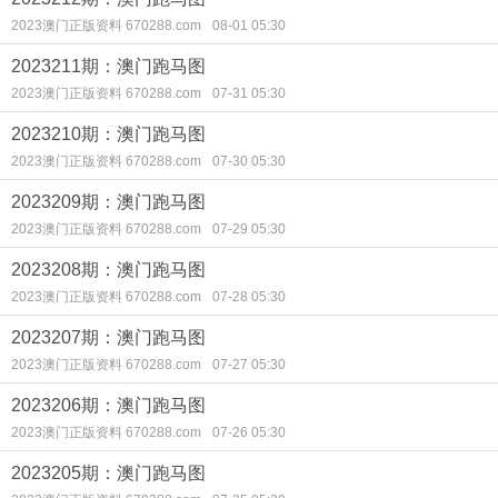
2023澳门正版资料 670288.com
08-01 05:30
2023211期：澳门跑马图
2023澳门正版资料 670288.com
07-31 05:30
2023210期：澳门跑马图
2023澳门正版资料 670288.com
07-30 05:30
2023209期：澳门跑马图
2023澳门正版资料 670288.com
07-29 05:30
2023208期：澳门跑马图
2023澳门正版资料 670288.com
07-28 05:30
2023207期：澳门跑马图
2023澳门正版资料 670288.com
07-27 05:30
2023206期：澳门跑马图
2023澳门正版资料 670288.com
07-26 05:30
2023205期：澳门跑马图