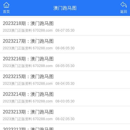
澳门跑马图
首页
返回
2023218期：澳门跑马图
2023澳门正版资料 670288.com
08-07 05:30
2023217期：澳门跑马图
2023澳门正版资料 670288.com
08-06 05:30
2023216期：澳门跑马图
2023澳门正版资料 670288.com
08-05 05:30
2023215期：澳门跑马图
2023澳门正版资料 670288.com
08-04 05:30
2023214期：澳门跑马图
2023澳门正版资料 670288.com
08-03 05:30
2023213期：澳门跑马图
2023澳门正版资料 670288.com
08-02 05:30
2023212期：澳门跑马图