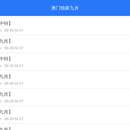
澳门独家九肖
肖中特】
m
08-09 04:37
中九肖】
m
08-09 04:37
肖中特】
m
08-09 04:37
牌九肖】
m
08-09 04:37
威九肖】
m
08-09 04:37
赚九肖】
m
08-09 04:37
钱九肖】