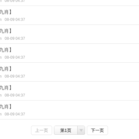
m
08-09 04:37
期九肖】
m
08-09 04:37
准九肖】
m
08-09 04:37
特九肖】
m
08-09 04:37
赢九肖】
m
08-09 04:37
尊九肖】
m
08-09 04:37
式九肖】
m
08-09 04:37
上一页
第1页
下一页