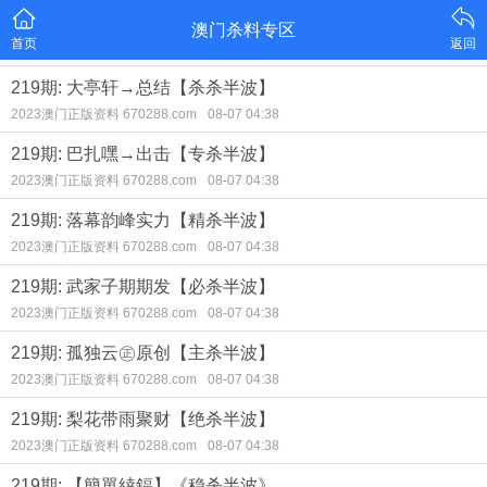
澳门杀料专区
首页
返回
219期: 大亭轩→总结【杀杀半波】
2023澳门正版资料 670288.com
08-07 04:38
219期: 巴扎嘿→出击【专杀半波】
2023澳门正版资料 670288.com
08-07 04:38
219期: 落幕韵峰实力【精杀半波】
2023澳门正版资料 670288.com
08-07 04:38
219期: 武家子期期发【必杀半波】
2023澳门正版资料 670288.com
08-07 04:38
219期: 孤独云㊣原创【主杀半波】
2023澳门正版资料 670288.com
08-07 04:38
219期: 梨花带雨聚财【绝杀半波】
2023澳门正版资料 670288.com
08-07 04:38
219期: 【簡單緈鍢】《稳杀半波》