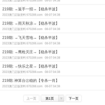
2023澳门正版资料 670288.com
08-07 04:38
219期: →返手一招→【稳杀半波】
2023澳门正版资料 670288.com
08-07 04:38
219期: →雨天秋凉→【稳杀半波】
2023澳门正版资料 670288.com
08-07 04:38
219期: →飞天雪地→【稳杀半波】
2023澳门正版资料 670288.com
08-07 04:38
219期: →鹰枪灭庄→【稳杀半波】
2023澳门正版资料 670288.com
08-07 04:38
219期: →快乐之星→【稳杀半波】
2023澳门正版资料 670288.com
08-07 04:38
219期: 神算台㊣稳的【专杀一肖】
2023澳门正版资料 670288.com
08-07 04:38
上一页
第1页
下一页