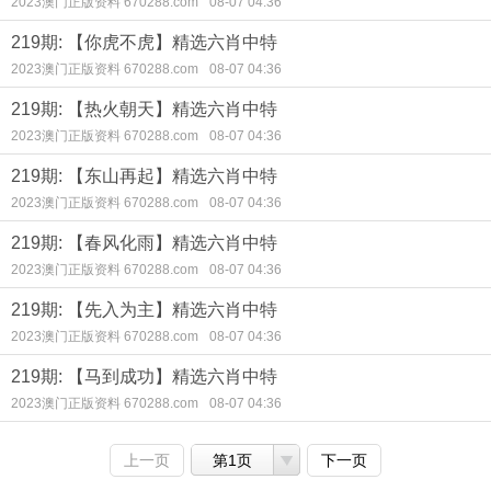
2023澳门正版资料 670288.com
08-07 04:36
219期: 【你虎不虎】精选六肖中特
2023澳门正版资料 670288.com
08-07 04:36
219期: 【热火朝天】精选六肖中特
2023澳门正版资料 670288.com
08-07 04:36
219期: 【东山再起】精选六肖中特
2023澳门正版资料 670288.com
08-07 04:36
219期: 【春风化雨】精选六肖中特
2023澳门正版资料 670288.com
08-07 04:36
219期: 【先入为主】精选六肖中特
2023澳门正版资料 670288.com
08-07 04:36
219期: 【马到成功】精选六肖中特
2023澳门正版资料 670288.com
08-07 04:36
上一页
第1页
下一页