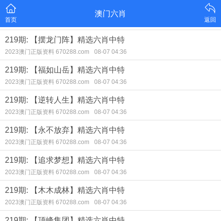
澳门六肖
首页
返回
219期: 【摆龙门阵】精选六肖中特
2023澳门正版资料 670288.com
08-07 04:36
219期: 【福如山岳】精选六肖中特
2023澳门正版资料 670288.com
08-07 04:36
219期: 【逆转人生】精选六肖中特
2023澳门正版资料 670288.com
08-07 04:36
219期: 【永不放弃】精选六肖中特
2023澳门正版资料 670288.com
08-07 04:36
219期: 【追求梦想】精选六肖中特
2023澳门正版资料 670288.com
08-07 04:36
219期: 【木木成林】精选六肖中特
2023澳门正版资料 670288.com
08-07 04:36
219期: 【顶峰集团】精选六肖中特