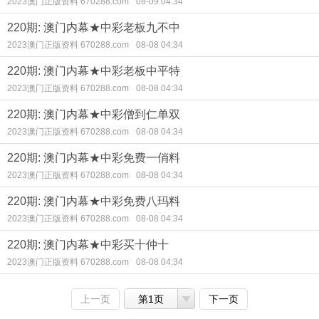
2023澳门正版资料 670288.com
08-09 04:34
220期: 澳门内幕★中彩老板九不中
2023澳门正版资料 670288.com
08-08 04:34
220期: 澳门内幕★中彩老板中平特
2023澳门正版资料 670288.com
08-08 04:34
220期: 澳门内幕★中彩僧到仁单双
2023澳门正版资料 670288.com
08-08 04:34
220期: 澳门内幕★中彩免费一俏料
2023澳门正版资料 670288.com
08-08 04:34
220期: 澳门内幕★中彩免费八玛料
2023澳门正版资料 670288.com
08-08 04:34
220期: 澳门内幕★中彩买十仲十
2023澳门正版资料 670288.com
08-08 04:34
上一页
第1页
下一页