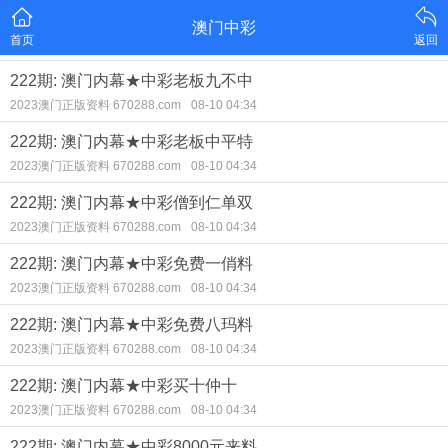
澳门中彩
首页
返回
222期: 澳门内幕★中彩老板九不中
2023澳门正版资料 670288.com
08-10 04:34
222期: 澳门内幕★中彩老板中平特
2023澳门正版资料 670288.com
08-10 04:34
222期: 澳门内幕★中彩僧到仁单双
2023澳门正版资料 670288.com
08-10 04:34
222期: 澳门内幕★中彩免费一俏料
2023澳门正版资料 670288.com
08-10 04:34
222期: 澳门内幕★中彩免费八玛料
2023澳门正版资料 670288.com
08-10 04:34
222期: 澳门内幕★中彩买十仲十
2023澳门正版资料 670288.com
08-10 04:34
222期: 澳门内幕★中彩8000元来料