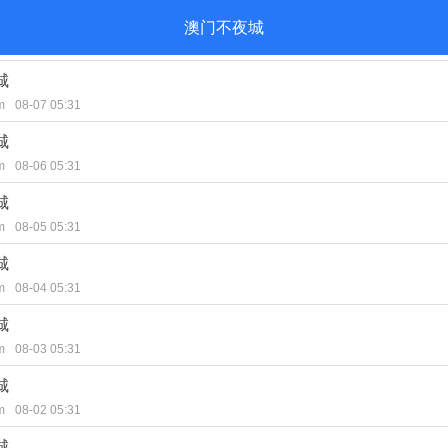
澳门不夜城
城
m
08-07 05:31
城
m
08-06 05:31
城
m
08-05 05:31
城
m
08-04 05:31
城
m
08-03 05:31
城
m
08-02 05:31
城