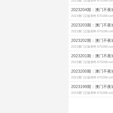
2023澳门正版资料 670288.co
2023204期：澳门不夜
2023澳门正版资料 670288.co
2023203期：澳门不夜
2023澳门正版资料 670288.co
2023202期：澳门不夜
2023澳门正版资料 670288.co
2023201期：澳门不夜
2023澳门正版资料 670288.co
2023200期：澳门不夜
2023澳门正版资料 670288.co
2023199期：澳门不夜
2023澳门正版资料 670288.co