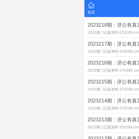
首页
2023218期：济公有真
2023澳门正版资料 670288.co
2023217期：济公有真
2023澳门正版资料 670288.co
2023216期：济公有真
2023澳门正版资料 670288.co
2023215期：济公有真
2023澳门正版资料 670288.co
2023214期：济公有真
2023澳门正版资料 670288.co
2023213期：济公有真
2023澳门正版资料 670288.co
2023212期：济公有真