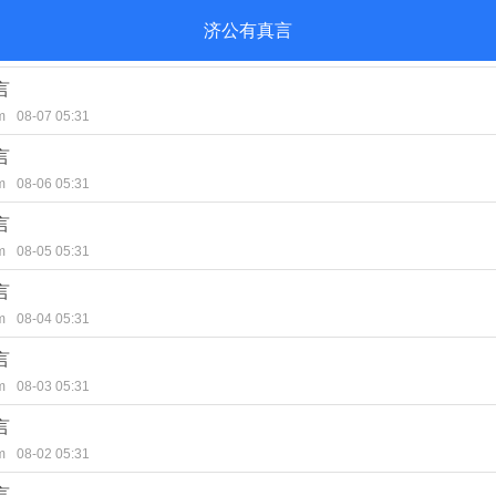
济公有真言
言
m
08-07 05:31
言
m
08-06 05:31
言
m
08-05 05:31
言
m
08-04 05:31
言
m
08-03 05:31
言
m
08-02 05:31
言