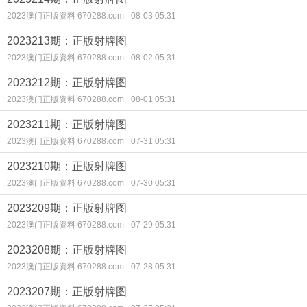
2023澳门正版资料 670288.com
08-03 05:31
2023213期：正版射牌图
2023澳门正版资料 670288.com
08-02 05:31
2023212期：正版射牌图
2023澳门正版资料 670288.com
08-01 05:31
2023211期：正版射牌图
2023澳门正版资料 670288.com
07-31 05:31
2023210期：正版射牌图
2023澳门正版资料 670288.com
07-30 05:31
2023209期：正版射牌图
2023澳门正版资料 670288.com
07-29 05:31
2023208期：正版射牌图
2023澳门正版资料 670288.com
07-28 05:31
2023207期：正版射牌图