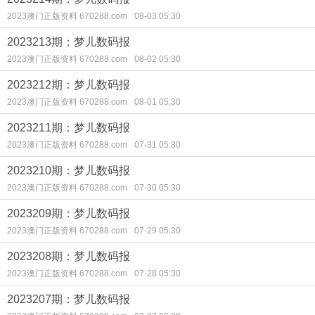
2023澳门正版资料 670288.com
08-03 05:30
2023213期：梦儿数码报
2023澳门正版资料 670288.com
08-02 05:30
2023212期：梦儿数码报
2023澳门正版资料 670288.com
08-01 05:30
2023211期：梦儿数码报
2023澳门正版资料 670288.com
07-31 05:30
2023210期：梦儿数码报
2023澳门正版资料 670288.com
07-30 05:30
2023209期：梦儿数码报
2023澳门正版资料 670288.com
07-29 05:30
2023208期：梦儿数码报
2023澳门正版资料 670288.com
07-28 05:30
2023207期：梦儿数码报