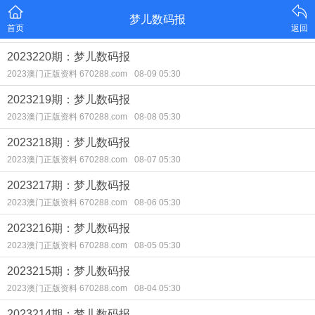
梦儿数码报
首页
返回
2023220期：梦儿数码报
2023澳门正版资料 670288.com
08-09 05:30
2023219期：梦儿数码报
2023澳门正版资料 670288.com
08-08 05:30
2023218期：梦儿数码报
2023澳门正版资料 670288.com
08-07 05:30
2023217期：梦儿数码报
2023澳门正版资料 670288.com
08-06 05:30
2023216期：梦儿数码报
2023澳门正版资料 670288.com
08-05 05:30
2023215期：梦儿数码报
2023澳门正版资料 670288.com
08-04 05:30
2023214期：梦儿数码报