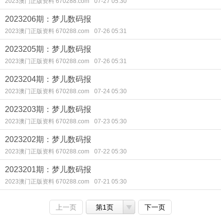
2023澳门正版资料 670288.com
07-27 05:30
2023206期：梦儿数码报
2023澳门正版资料 670288.com
07-26 05:31
2023205期：梦儿数码报
2023澳门正版资料 670288.com
07-26 05:31
2023204期：梦儿数码报
2023澳门正版资料 670288.com
07-24 05:30
2023203期：梦儿数码报
2023澳门正版资料 670288.com
07-23 05:30
2023202期：梦儿数码报
2023澳门正版资料 670288.com
07-22 05:30
2023201期：梦儿数码报
2023澳门正版资料 670288.com
07-21 05:30
上一页
第1页
下一页