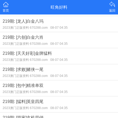
旺角好料
首页
返回
219期: [龙人]白金八玛
2023澳门正版资料 670288.com
08-07 04:35
219期: [六创]白金六肖
2023澳门正版资料 670288.com
08-07 04:35
219期: [天天好彩]金牌猛料
2023澳门正版资料 670288.com
08-07 04:35
219期: [求败]赌侠一尾
2023澳门正版资料 670288.com
08-07 04:35
219期: [包中]精准单双
2023澳门正版资料 670288.com
08-07 04:35
219期: [猛料]英皇四尾
2023澳门正版资料 670288.com
08-07 04:35
219期: [管家]玄机四俏