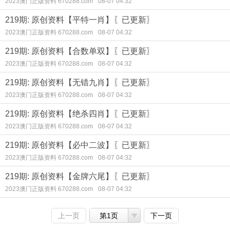
2023澳门正版资料 670288.com
08-07 04:32
219期: 原创资料【平特一肖】〖已更新〗
2023澳门正版资料 670288.com
08-07 04:32
219期: 原创资料【合数单双】〖已更新〗
2023澳门正版资料 670288.com
08-07 04:32
219期: 原创资料【无错九肖】〖已更新〗
2023澳门正版资料 670288.com
08-07 04:32
219期: 原创资料【绝杀四肖】〖已更新〗
2023澳门正版资料 670288.com
08-07 04:32
219期: 原创资料【必中二波】〖已更新〗
2023澳门正版资料 670288.com
08-07 04:32
219期: 原创资料【金牌六尾】〖已更新〗
2023澳门正版资料 670288.com
08-07 04:32
上一页
第1页
下一页