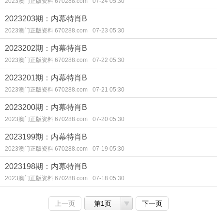
2023澳门正版资料 670288.com
07-24 05:30
2023203期：内幕特肖B
2023澳门正版资料 670288.com
07-23 05:30
2023202期：内幕特肖B
2023澳门正版资料 670288.com
07-22 05:30
2023201期：内幕特肖B
2023澳门正版资料 670288.com
07-21 05:30
2023200期：内幕特肖B
2023澳门正版资料 670288.com
07-20 05:30
2023199期：内幕特肖B
2023澳门正版资料 670288.com
07-19 05:30
2023198期：内幕特肖B
2023澳门正版资料 670288.com
07-18 05:30
上一页
第1页
下一页