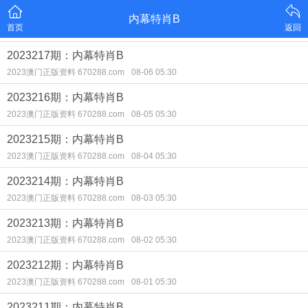
内幕特肖B
首页
返回
2023217期：内幕特肖B
2023澳门正版资料 670288.com
08-06 05:30
2023216期：内幕特肖B
2023澳门正版资料 670288.com
08-05 05:30
2023215期：内幕特肖B
2023澳门正版资料 670288.com
08-04 05:30
2023214期：内幕特肖B
2023澳门正版资料 670288.com
08-03 05:30
2023213期：内幕特肖B
2023澳门正版资料 670288.com
08-02 05:30
2023212期：内幕特肖B
2023澳门正版资料 670288.com
08-01 05:30
2023211期：内幕特肖B