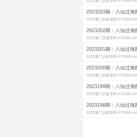
2023澳门正版资料 670288.co
2023203期：八仙过海
2023澳门正版资料 670288.co
2023202期：八仙过海
2023澳门正版资料 670288.co
2023201期：八仙过海
2023澳门正版资料 670288.co
2023200期：八仙过海
2023澳门正版资料 670288.co
2023199期：八仙过海
2023澳门正版资料 670288.co
2023198期：八仙过海
2023澳门正版资料 670288.co