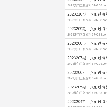
2023澳门正版资料 670288.co
2023210期：八仙过海
2023澳门正版资料 670288.co
2023209期：八仙过海
2023澳门正版资料 670288.co
2023208期：八仙过海
2023澳门正版资料 670288.co
2023207期：八仙过海
2023澳门正版资料 670288.co
2023206期：八仙过海
2023澳门正版资料 670288.co
2023205期：八仙过海
2023澳门正版资料 670288.co
2023204期：八仙过海