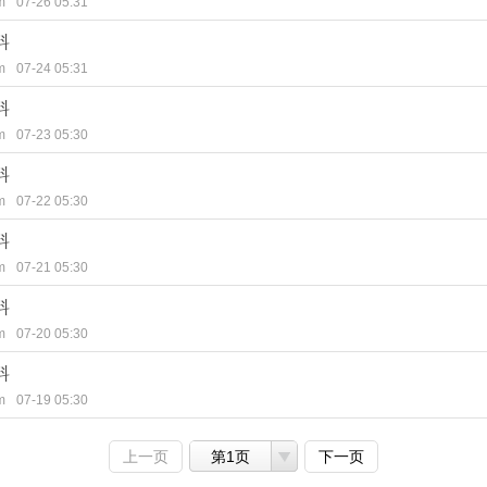
m
07-26 05:31
料
m
07-24 05:31
料
m
07-23 05:30
料
m
07-22 05:30
料
m
07-21 05:30
料
m
07-20 05:30
料
m
07-19 05:30
上一页
第1页
下一页