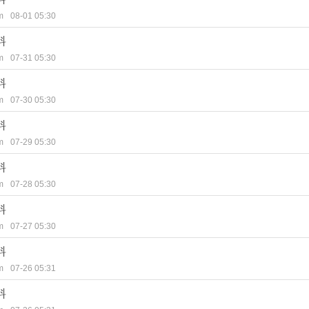
m
08-01 05:30
料
m
07-31 05:30
料
m
07-30 05:30
料
m
07-29 05:30
料
m
07-28 05:30
料
m
07-27 05:30
料
m
07-26 05:31
料