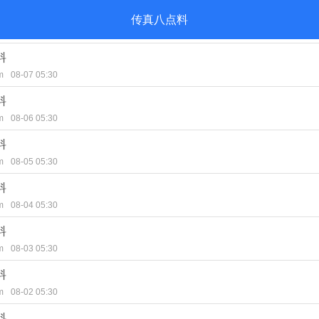
传真八点料
料
m
08-07 05:30
料
m
08-06 05:30
料
m
08-05 05:30
料
m
08-04 05:30
料
m
08-03 05:30
料
m
08-02 05:30
料