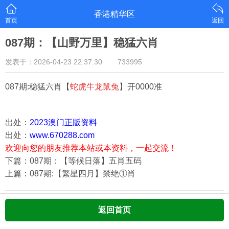
香港精华区
首页
返回
087期：【山野万里】稳猛六肖
发表于：2026-04-23 22:37:30
733995
087期:稳猛六肖【
蛇虎牛龙鼠兔
】开0000准
出处：
2023澳门正版资料
出处：
www.670288.com
欢迎向您的朋友推荐本站或本资料，一起交流！
下篇：087期：【等候日落】五肖五码
上篇：087期:【繁星四月】禁绝①肖
返回首页