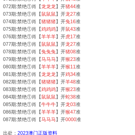
072期:禁绝①肖【
龙龙龙
】开
猪44
准
073期:禁绝①肖【
鼠鼠鼠
】开
龙27
准
074期:禁绝①肖【
猪猪猪
】开
兔16
准
075期:禁绝①肖【
鸡鸡鸡
】开
鼠43
准
076期:禁绝①肖【
羊羊羊
】开
虎17
准
077期:禁绝①肖【
鼠鼠鼠
】开
龙27
准
078期:禁绝①肖【
兔兔兔
】开
猪08
准
079期:禁绝①肖【
马马马
】开
猴23
准
080期:禁绝①肖【
羊羊羊
】开
猴11
准
081期:禁绝①肖【
龙龙龙
】开
鸡34
准
082期:禁绝①肖【
猪猪猪
】开
羊48
准
083期:禁绝①肖【
鸡鸡鸡
】开
猴23
准
084期:禁绝①肖【
鼠鼠鼠
】开
蛇38
准
085期:禁绝①肖【
牛牛牛
】开
龙03
准
086期:禁绝①肖【
羊羊羊
】开
猴47
准
087期:禁绝①肖【
马马马
】开
0000
准
出处：
2023澳门正版资料