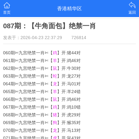
香港精华区
首页
返回
087期：【牛角面包】绝禁一肖
发表于：2026-04-23 22:37:29
726814
060期✄九宫绝禁一肖✄【
鸡
】开:猪44对
061期✄九宫绝禁一肖✄【
羊
】开:鸡46对
062期✄九宫绝禁一肖✄【
鼠
】开:牛30对
063期✄九宫绝禁一肖✄【
蛇
】开:龙27对
064期✄九宫绝禁一肖✄【
龙
】开:马01对
065期✄九宫绝禁一肖✄【
羊
】开:羊24错
066期✄九宫绝禁一肖✄【
鼠
】开:鸡46对
067期✄九宫绝禁一肖✄【
鸡
】开:鸡10错
068期✄九宫绝禁一肖✄【
猪
】开:虎29对
069期✄九宫绝禁一肖✄【
狗
】开:猴35对
070期✄九宫绝禁一肖✄【
龙
】开:马13对
071期✄九宫绝禁一肖✄【
虎
】开:鼠43对