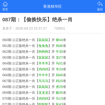
香港精华区
首页
返回
087期：【偷换快乐】绝杀一肖
发表于：2026-04-23 22:37:27
739501
060期:㊣正版绝杀一肖【
鼠鼠鼠
】开
猪44
准
061期:㊣正版绝杀一肖【
兔兔兔
】开
鸡46
准
062期:㊣正版绝杀一肖【
狗狗狗
】开
牛30
准
063期:㊣正版绝杀一肖【
鼠鼠鼠
】开
龙27
准
064期:㊣正版绝杀一肖【
羊羊羊
】开
马01
准
065期:㊣正版绝杀一肖【
鸡鸡鸡
】开
羊24
准
066期:㊣正版绝杀一肖【
牛牛牛
】开
鸡46
准
067期:㊣正版绝杀一肖【
马马马
】开
鸡10
准
068期:㊣正版绝杀一肖【
鼠鼠鼠
】开
虎29
准
069期:㊣正版绝杀一肖【
龙龙龙
】开
猴35
准
070期:㊣正版绝杀一肖【
鸡鸡鸡
】开
马13
准
071期:㊣正版绝杀一肖【
蛇蛇蛇
】开
鼠43
准