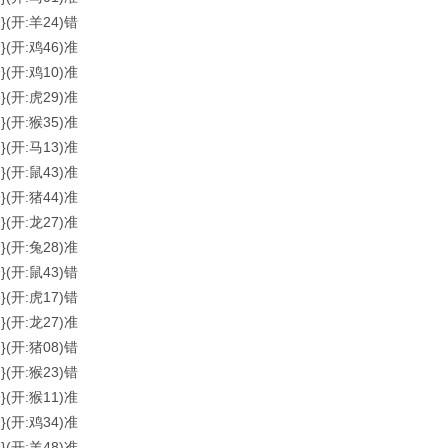
}(开:羊24)错
}(开:鸡46)准
}(开:鸡10)准
}(开:虎29)准
}(开:猴35)准
}(开:马13)准
}(开:鼠43)准
}(开:猪44)准
}(开:龙27)准
}(开:兔28)准
}(开:鼠43)错
}(开:虎17)错
}(开:龙27)准
}(开:猪08)错
}(开:猴23)错
}(开:猴11)准
}(开:鸡34)准
}(开:羊48)准