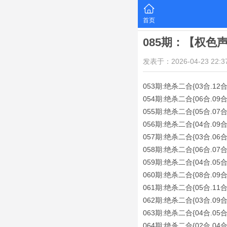
首页
085期：【权色
发表于：2026-04-23 22:37
053期:绝杀二合{03合.12合
054期:绝杀二合{06合.09合
055期:绝杀二合{05合.07合
056期:绝杀二合{04合.09合
057期:绝杀二合{03合.06合
058期:绝杀二合{06合.07合
059期:绝杀二合{04合.05合
060期:绝杀二合{08合.09合
061期:绝杀二合{05合.11合
062期:绝杀二合{03合.09合
063期:绝杀二合{04合.05合
064期:绝杀二合{02合.04合