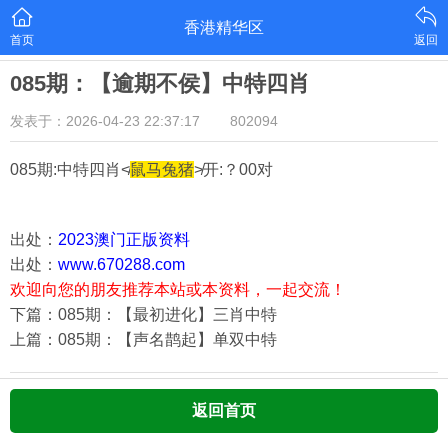
香港精华区
首页
返回
085期：【逾期不侯】中特四肖
发表于：2026-04-23 22:37:17
802094
085期:中特四肖≮
鼠马兔猪
≯开:？00对
出处：
2023澳门正版资料
出处：
www.670288.com
欢迎向您的朋友推荐本站或本资料，一起交流！
下篇：085期：【最初进化】三肖中特
上篇：085期：【声名鹊起】单双中特
返回首页