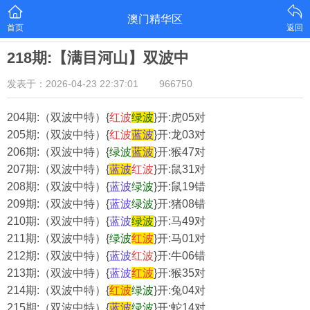
澳门精华区
首页
返回
218期:【满目河山】双波中
发表于：2026-04-23 22:37:01
966750
204期:（双波中特）{
红
波
绿
波
}开:虎05对
205期:（双波中特）{
红
波
蓝
波
}开:龙03对
206期:（双波中特）{
绿
波
蓝
波
}开:猴47对
207期:（双波中特）{
蓝
波
红
波
}开:鼠31对
208期:（双波中特）{
蓝
波
绿
波
}开:鼠19错
209期:（双波中特）{
蓝
波
绿
波
}开:猪08错
210期:（双波中特）{
蓝
波
绿
波
}开:马49对
211期:（双波中特）{
绿
波
红
波
}开:马01对
212期:（双波中特）{
蓝
波
红
波
}开:牛06错
213期:（双波中特）{
蓝
波
红
波
}开:猴35对
214期:（双波中特）{
红
波
绿
波
}开:兔04对
215期:（双波中特）{
蓝
波
绿
波
}开:蛇14对