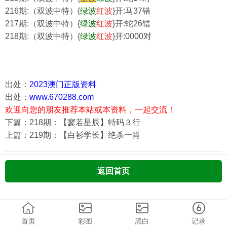
216期:（双波中特）{
绿
波
红
波
}开:马37错
217期:（双波中特）{
绿
波
红
波
}开:蛇26错
218期:（双波中特）{
绿
波
红
波
}开:0000对
出处：
2023澳门正版资料
出处：
www.670288.com
欢迎向您的朋友推荐本站或本资料，一起交流！
下篇：218期：【寥若星辰】特码３行
上篇：219期：【白衫学长】绝杀一肖
返回首页
首页
彩图
黑白
记录