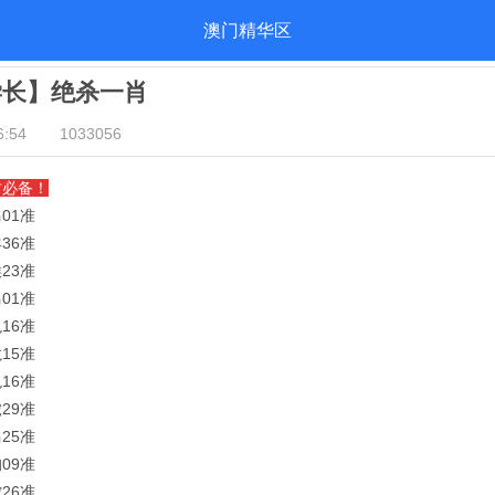
澳门精华区
学长】绝杀一肖
:54
1033056
财必备！
01准
36准
23准
01准
16准
15准
16准
29准
25准
09准
26准