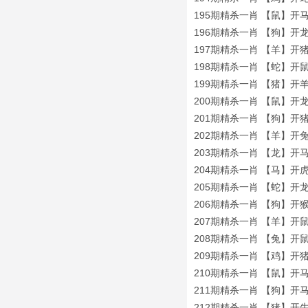
195期精杀一肖 【鼠】开马
196期精杀一肖 【狗】开龙
197期精杀一肖 【羊】开猪
198期精杀一肖 【蛇】开鼠
199期精杀一肖 【猪】开羊
200期精杀一肖 【鼠】开龙
201期精杀一肖 【狗】开猪
202期精杀一肖 【羊】开兔
203期精杀一肖 【龙】开马
204期精杀一肖 【马】开虎
205期精杀一肖 【蛇】开龙
206期精杀一肖 【狗】开猴
207期精杀一肖 【羊】开鼠
208期精杀一肖 【兔】开鼠
209期精杀一肖 【鸡】开猪
210期精杀一肖 【鼠】开马
211期精杀一肖 【狗】开马
212期精杀一肖 【猪】开牛