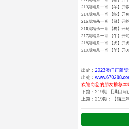
213期精杀一肖 【羊】开猴
214期精杀一肖 【蛇】开兔
215期精杀一肖 【鼠】开蛇
216期精杀一肖 【狗】开马
217期精杀一肖 【牛】开蛇
218期精杀一肖 【虎】开虎
219期精杀一肖 【羊】开0
出处：
2023澳门正版
出处：
www.670288.co
欢迎向您的朋友推荐本
下篇：219期:【满目
上篇：219期：【猫三