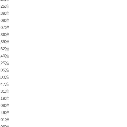
25准
39准
08准
07准
36准
39准
32准
40准
25准
05准
03准
47准
31准
19准
08准
49准
01准
06准